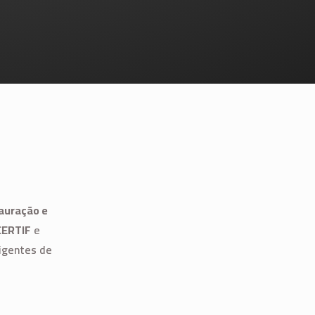
E
auração e
CERTIF
e
igentes de