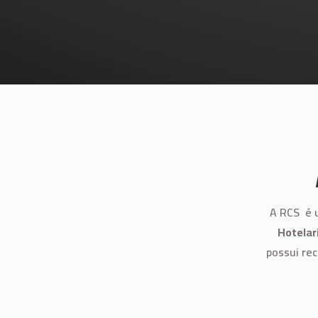
A RCS é
Hotelar
possui re